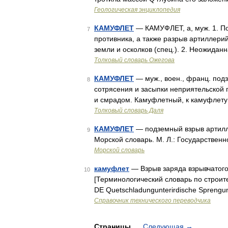
Геологическая энциклопедия
КАМУФЛЕТ
— КАМУФЛЕТ, а, муж. 1. П
7
противника, а также разрыв артиллери
земли и осколков (спец.). 2. Неожидан
Толковый словарь Ожегова
КАМУФЛЕТ
— муж., воен., франц. под
8
сотрясения и засыпки неприятельской
и смрадом. Камуфлетный, к камуфлету
Толковый словарь Даля
КАМУФЛЕТ
— подземный взрыв артилле
9
Морской словарь. М. Л.: Государстве
Морской словарь
камуфлет
— Взрыв заряда взрывчатого
10
[Терминологический словарь по строит
DE Quetschladungunterirdische Sprengu
Справочник технического переводчика
Страницы
Следующая
→