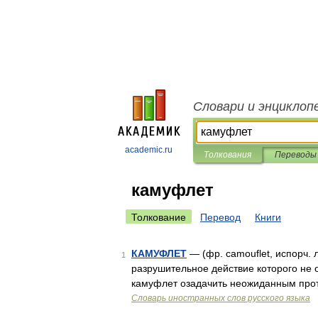
Словари и энциклоп
academic.ru
Толкования
Переводы
камуфлет
Толкование
Перевод
Книги
КАМУФЛЕТ
— (фр. camouflet, испорч. 
1
разрушительное действие которого не 
камуфлет озадачить неожиданным прот
Словарь иностранных слов русского языка