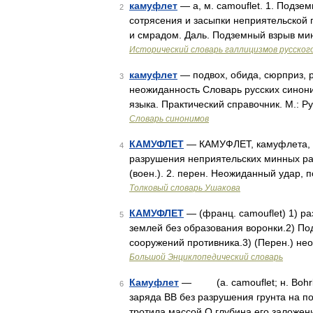
камуфлет
— а, м. camouflet. 1. Подзе
2
сотрясения и засыпки неприятельской
и смрадом. Даль. Подземный взрыв ми
Исторический словарь галлицизмов русског
камуфлет
— подвох, обида, сюрприз, р
3
неожиданность Словарь русских синон
языка. Практический справочник. М.: Р
Словарь синонимов
КАМУФЛЕТ
— КАМУФЛЕТ, камуфлета, му
4
разрушения неприятельских минных ра
(воен.). 2. перен. Неожиданный удар, 
Толковый словарь Ушакова
КАМУФЛЕТ
— (франц. camouflet) 1) р
5
землей без образования воронки.2) П
сооружений противника.3) (Перен.) не
Большой Энциклопедический словарь
Камуфлет
— (a. camouflet; н. Bohrlo
6
заряда ВВ без разрушения грунта на по
тротила массой Q глубина его заложен