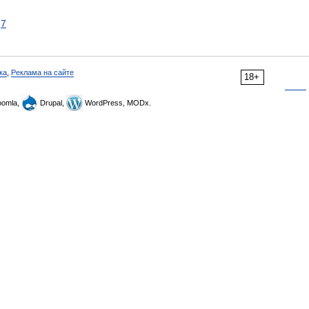
7
ка
,
Реклама на сайте
18+
omla,
Drupal,
WordPress, MODx.