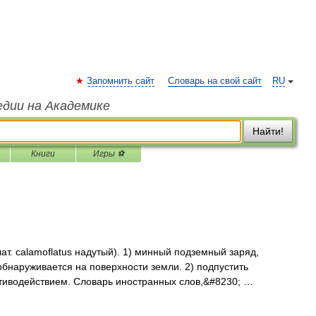
Запомнить сайт
Словарь на свой сайт
RU
едии на Академике
Найти!
Книги
Игры ⚽
лат. calamoflatus надутый). 1) минный подземный заряд,
обнаруживается на поверхности земли. 2) подпустить
иводействием. Словарь иностранных слов,&#8230; …