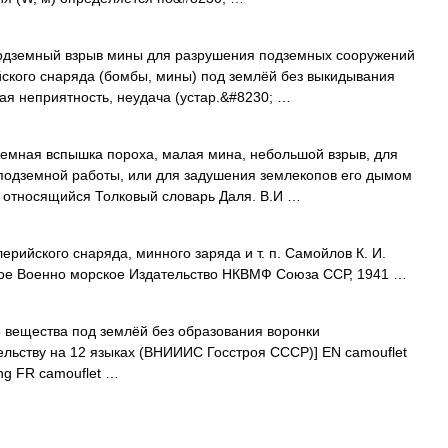
одземный взрыв мины для разрушения подземных сооружений
йского снаряда (бомбы, мины) под землёй без выкидывания
ная неприятность, неудача (устар.&#8230; …
земная вспышка пороха, малая мина, небольшой взрыв, для
 подземной работы, или для задушения землекопов его дымом
 относящийся Толковый словарь Даля. В.И …
рийского снаряда, минного заряда и т. п. Самойлов К. И.
нное Военно морское Издательство НКВМФ Союза ССР, 1941 …
 вещества под землёй без образования воронки
ельству на 12 языках (ВНИИИС Госстроя СССР)] EN camouflet
ng FR camouflet …