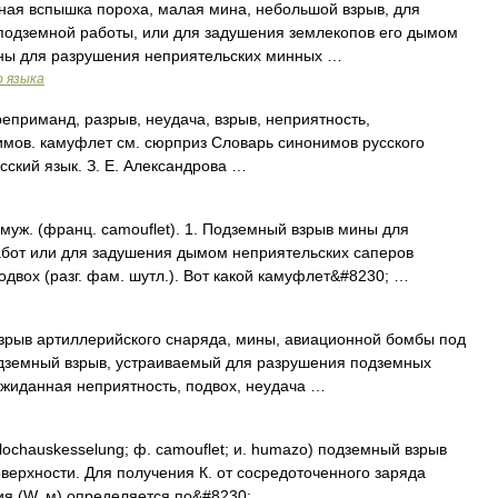
мная вспышка пороха, малая мина, небольшой взрыв, для
 подземной работы, или для задушения землекопов его дымом
ны для разрушения неприятельских минных …
о языка
еприманд, разрыв, неудача, взрыв, неприятность,
имов. камуфлет см. сюрприз Словарь синонимов русского
усский язык. З. Е. Александрова …
ж. (франц. camouflet). 1. Подземный взрыв мины для
бот или для задушения дымом неприятельских саперов
подвох (разг. фам. шутл.). Вот какой камуфлет&#8230; …
азрыв артиллерийского снаряда, мины, авиационной бомбы под
одземный взрыв, устраиваемый для разрушения подземных
ожиданная неприятность, подвох, неудача …
chauskesselung; ф. camouflet; и. humazo) подземный взрыв
верхности. Для получения К. от сосредоточенного заряда
ия (W, м) определяется по&#8230; …