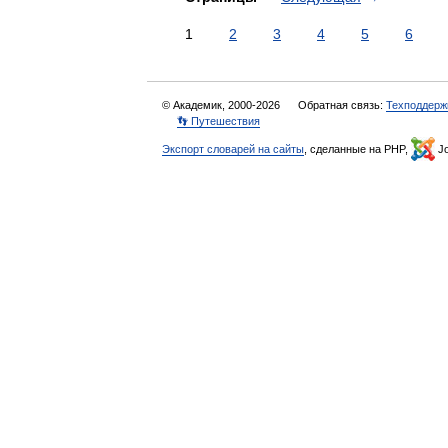
1
2
3
4
5
6
© Академик, 2000-2026
Обратная связь:
Техподдерж
👣 Путешествия
Экспорт словарей на сайты
, сделанные на PHP,
Jo